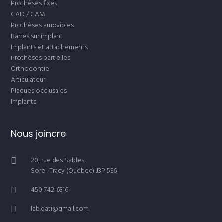
Prothèses fixes
CAD / CAM
Prothèses amovibles
Barres sur implant
Implants et attachements
Prothèses partielles
Orthodontie
Articulateur
Plaques occlusales
Implants
Nous joindre
20, rue des Sables
Sorel-Tracy (Québec) J3P 5E6
450 742-6316
lab.gati@gmail.com