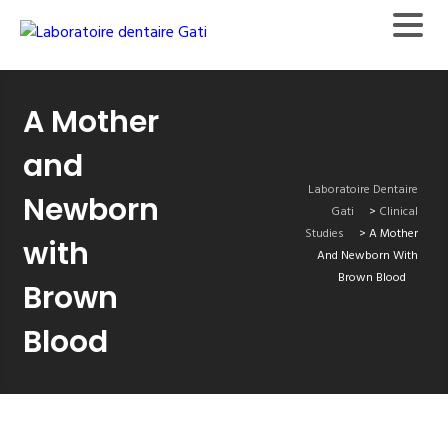
A Mother
and
Laboratoire Dentaire
Newborn
Gati
>
Clinical
Studies
>
A Mother
with
And Newborn With
Brown Blood
Brown
Blood